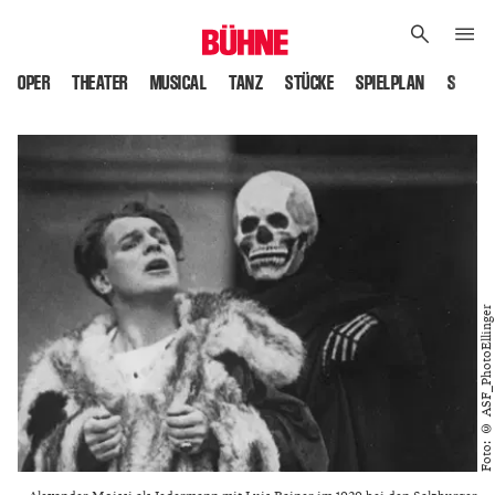
OPER
THEATER
MUSICAL
TANZ
STÜCKE
SPIELPLAN
SPIELS
Foto: © ASF_PhotoEllinger