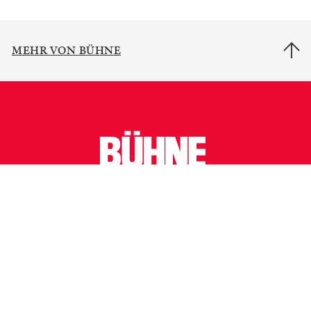
MEHR VON BÜHNE
Newsletter
Mediadaten
Autoren
Jobs
Impressum
AGB