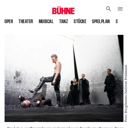
OPER
THEATER
MUSICAL
TANZ
STÜCKE
SPIELPLAN
SPIELS
Foto: Burgtheater/Andreas Pohlmann