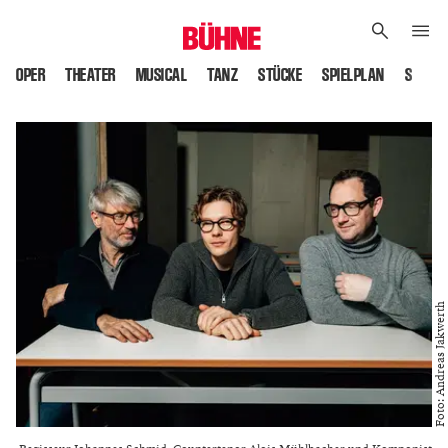
OPER
THEATER
MUSICAL
TANZ
STÜCKE
SPIELPLAN
SPIELS
Foto: Andreas Jakwerth