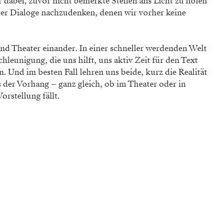
er
dabei, zuvor nicht bemerkte Stellen ans Licht zu holen
ber Dialoge nachzudenken, denen
wir vorher keine
nd Theater einander. In
einer schneller werdenden Welt
hleunigung, die uns hilft, uns aktiv Zeit für den Text
n. Und im besten Fall lehren
uns beide, kurz die Realität
s
der Vorhang – ganz gleich, ob im Theater oder in
rstellung fällt.