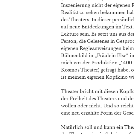
Inszenierung nicht der eigenen 
Realität zu sehen bekommen ha
des
Theaters. In dieser persönl
auf neue Entdeckungen im Text
Lektüre sein. Es setzt uns aus 
Person, die Gelesenes in
Gesproc
eigenen Regieanweisungen beim
Bühnenbild in „Fräulein
Else“ i
mich vor der Produktion „1400 
Kosmos Theater) gefragt habe,
o
ist
meinem eigenen Kopfkino wäh
Theater bricht mit diesen Kopf
der Freiheit des Theaters und d
wollen
oder nicht. Und so reich
eine neu erzählte Form der Gesch
Natürlich soll und kann ein Th