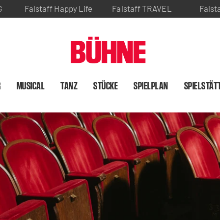
G
Falstaff Happy Life
Falstaff TRAVEL
Falst
R
MUSICAL
TANZ
STÜCKE
SPIELPLAN
SPIELSTÄT