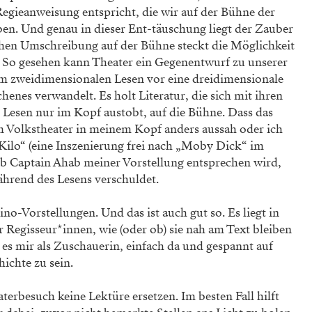
Regieanweisung entspricht,
die wir auf der Bühne der
ben.
Und genau in dieser Ent-täuschung liegt der Zauber
ichen Umschreibung auf der Büh
ne steckt die Möglichkeit
.
So gesehen kann Theater ein Gegenentwurf zu unserer
dem zweidimensionalen
Lesen vor eine dreidimensionale
henes verwandelt. Es holt Literatur, die sich mit
ihren
 Lesen nur im Kopf
austobt, auf die Bühne. Dass das
m Volkstheater in meinem Kopf anders aussah oder
ich
Kilo“ (eine Inszenierung
frei nach „Moby Dick“ im
b Captain Ahab meiner Vorstellung entsprechen wird,
rend des Lesens verschuldet.
kino-Vorstellungen. Und das
ist auch gut so. Es liegt in
er
Regisseur*innen, wie (oder ob) sie nah am Text bleiben
t es mir als Zuschauerin, einfach da und
gespannt auf
ichte zu sein.
eaterbesuch keine Lektüre
ersetzen. Im besten Fall hilft