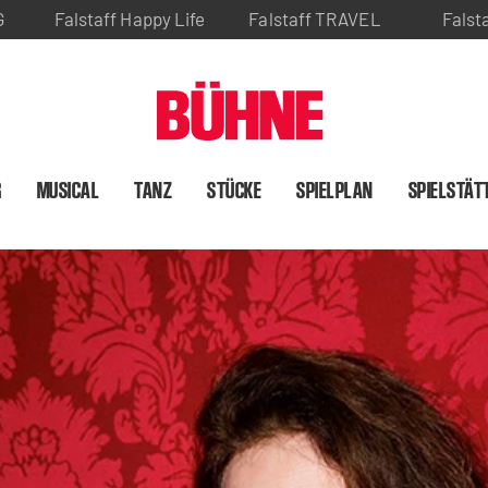
G
Falstaff Happy Life
Falstaff TRAVEL
Falst
R
MUSICAL
TANZ
STÜCKE
SPIELPLAN
SPIELSTÄT