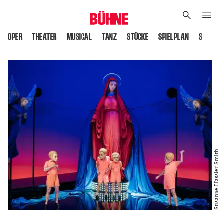
OPER
THEATER
MUSICAL
TANZ
STÜCKE
SPIELPLAN
SPIELS
Susanne Hassler-Smith