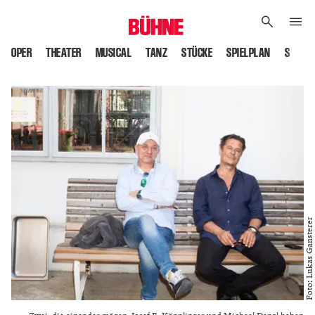
OPER
THEATER
MUSICAL
TANZ
STÜCKE
SPIELPLAN
SPIELS
Foto: Lukas Gansterer