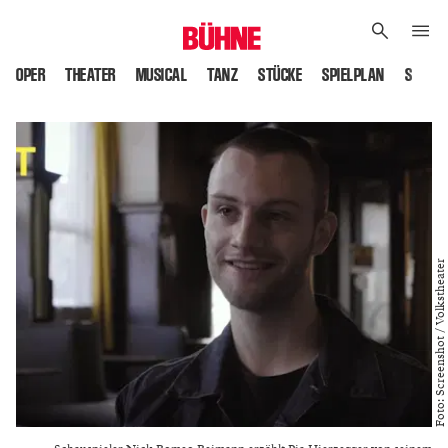
OPER
THEATER
MUSICAL
TANZ
STÜCKE
SPIELPLAN
SPIELS
Foto: Screenshot / Volkstheater