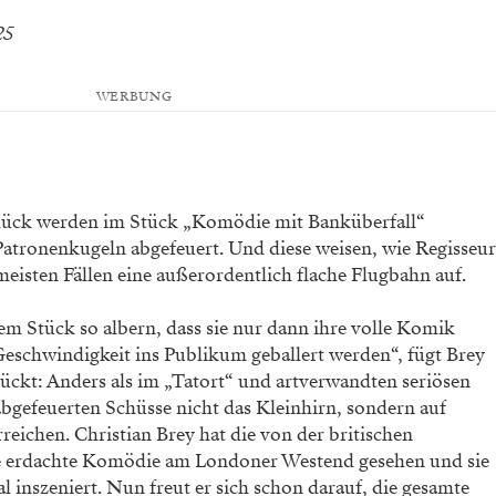
25
WERBUNG
lück wer
den im Stück „Komödie mit Banküberfall“
Patronen
kugeln abgefeuert. Und diese weisen, wie
Regisseur
meisten Fällen eine außerordentlich
flache Flugbahn auf.
em Stück so albern, dass
sie nur dann ihre volle Komik
 Geschwindigkeit
ins Publikum geballert werden“, fügt Brey
rückt:
Anders als im „Tatort“ und artverwandten
seriösen
abgefeuerten Schüsse nicht das Kleinhirn,
sondern auf
erreichen. Christian Brey hat die von
der britischen
e erdachte Komödie am Londoner
Westend gesehen und sie
l inszeniert. Nun
freut er sich schon darauf, die gesamte