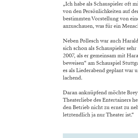
„Ich habe als
Schauspieler oft m
von den Persönlichkeiten auf de
bestimmten Vorstellung
von ein
anzuschauen, was
für ein Mensch
Neben Pollesch war auch Haral
sich schon als Schau
spieler seh
2007, als
er gemeinsam mit Har
beweisen“ am Schauspiel Stuttga
es als Liederabend geplant war
u
lachend.
Daran anknüp
fend möchte Brey
Theaterliebe des
Entertainers he
den
Betrieb nicht zu ernst zu 
letztendlich ja nur Theater ist.“