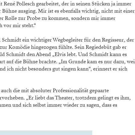
it René Pollesch ge
arbeitet, der in seinen Stücken ja immer
r Büh
ne ausging. Mir ist es ebenfalls wichtig,
nicht mit einer
er Rolle zur Probe zu kommen,
sondern mir immer
 vor mir steht.“
d
Schmidt ein wichtiger Wegbegleiter für
den Regisseur, der
r zur Komödie hingezogen
fühlte. Sein Regiedebüt gab er
ald Schmidt den
Abend „Elvis lebt. Und Schmidt kann es
rt auf die
Bühne brachte. „Im Grunde kam es nur
dazu, wei
nd ich nicht besonders gut singen kann“,
erinnert er sich
 auch die mit absoluter
Professionalität gepaarte
rvorheben. „Er liebt das
Theater, trotzdem gelingt es ihm,
nehmen und
sich selbst immer wieder zu sagen, dass
es