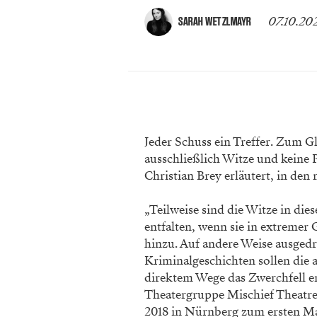
07.10.20
SARAH WETZLMAYR
Jeder Schuss ein Treffer. Zum G
ausschließlich Witze und keine 
Christian Brey erläutert, in
den 
„Teilweise sind die
Witze in dies
entfalten,
wenn sie in extremer
hinzu. Auf andere Weise ausged
Kriminalgeschichten sollen die
direktem Wege das Zwerch
fell 
Theatergruppe Mischief
Theatr
2018 in Nürn
berg zum ersten Ma