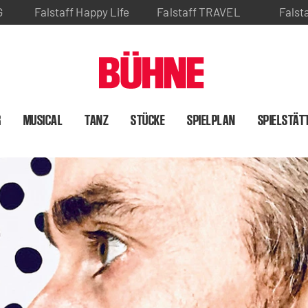
G
Falstaff Happy Life
Falstaff TRAVEL
Falst
R
MUSICAL
TANZ
STÜCKE
SPIELPLAN
SPIELSTÄT