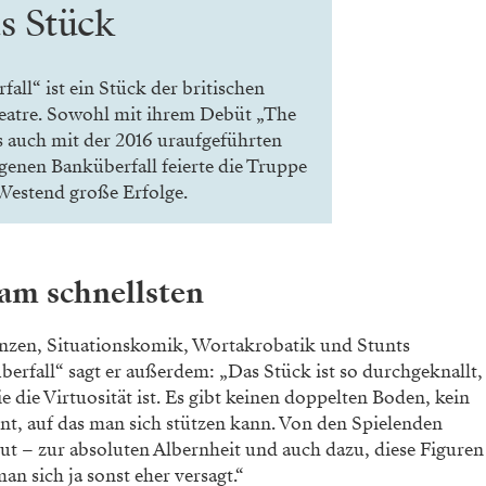
s Stück
ll“ ist ein Stück der britischen
eatre. Sowohl mit ihrem Debüt „The
 auch mit der 2016 uraufgeführten
enen Banküberfall feierte die Truppe
estend große Erfolge.
 am schnellsten
enzen,
Situationskomik, Wortakrobatik und
Stunts
berfall“ sagt er außerdem: „Das Stück
ist so durchgeknallt,
ie die Virtuosität ist. Es gibt
keinen doppelten Boden, kein
nt, auf das man
sich stützen kann. Von den Spielenden
Mut – zur
absoluten Albernheit und auch dazu,
diese Figuren
an sich ja sonst eher versagt.“