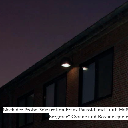
Nach der Probe. Wir treffen Franz Pätzold und Lilith Häß
Bergerac“ ­Cyrano und ­Roxane spiele