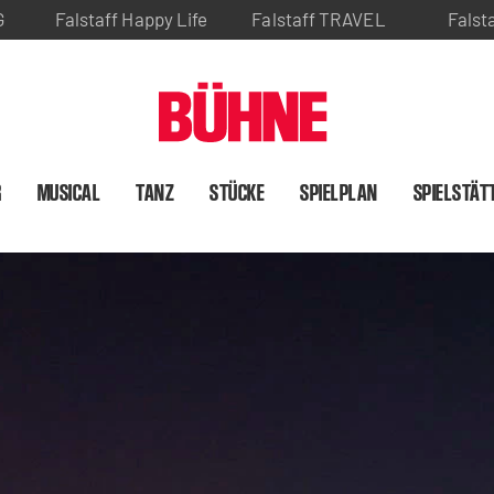
G
Falstaff Happy Life
Falstaff TRAVEL
Falst
R
MUSICAL
TANZ
STÜCKE
SPIELPLAN
SPIELSTÄT