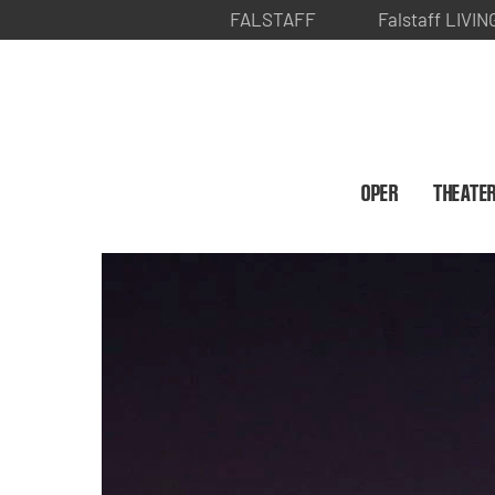
FALSTAFF
Falstaff LIVIN
OPER
THEATE