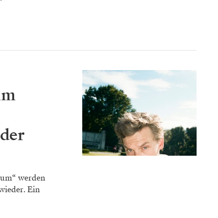
im
der
aum“ werden
wieder. Ein