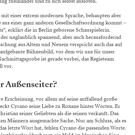
ng zueinander und zu sich selbst ausloten.
ir mit einer extrem modernen Sprache, behaupten aber
die aus einer ganz anderen Gesellschaftsordnung kommt –
s“, erklärt die in Berlin geborene Schauspielerin.
, der unglaublich spannend, aber auch herausfordernd
 Mischung aus Altem und Neuem verspricht auch das auf
aufgebaute Bühnenbild, vor dem wir uns für unser
Nachmittagsprobe ist gerade vorbei, das Regieteam
l vor.
r Außenseiter?
re Erscheinung, vor allem auf seine auffallend große
teckt Cyrano seine Liebe zu Roxane hinter Worten. Er
Christian seiner Geliebten als die seinen verkauft. Das
iden Männern ausgemachte Sache. Nur am Schluss, als es
das letzte Wort hat, fehlen Cyrano die passenden Worte.