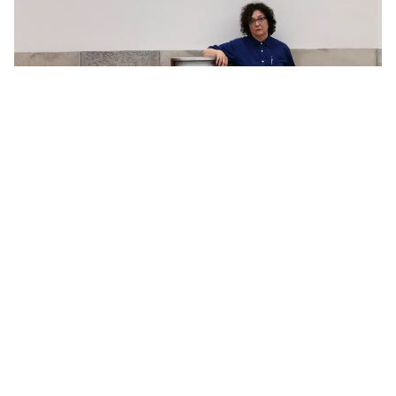
Aktuelle Ausstellung
Gewinnspiel: Exklusive Führung mit
Anna Viebrock im Mumok
Bühnenbildnerin Anna Viebrock führt am 11.
September durch die von ihr gestaltete...