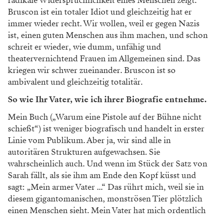
radikale Widersprüchlichkeit
eines Menschen zeigt.
Bruscon ist ein
totaler Idiot und gleichzeitig hat er
immer
wieder recht. Wir wollen, weil er gegen
Nazis
ist, einen guten Menschen aus ihm machen, und schon
schreit er wieder, wie
dumm, unfähig und
theatervernichtend
Frauen im Allgemeinen sind. Das
kriegen
wir schwer zueinander. Bruscon ist so
ambivalent und gleichzeitig totalitär.
So wie Ihr Vater, wie ich ihrer Biografie entnehme.
Mein Buch („Warum eine Pistole auf
der Bühne nicht
schießt“) ist weniger
biografisch und handelt in erster
Linie
vom Publikum. Aber ja, wir sind alle in
autoritären Strukturen aufgewachsen. Sie
wahrscheinlich auch. Und wenn im Stück
der Satz von
Sarah fällt, als sie ihm am
Ende den Kopf küsst und
sagt: „Mein
armer Vater ...“ Das rührt mich, weil sie
in
diesem gigantomanischen, monströsen
Tier plötzlich
einen Menschen sieht. Mein
Vater hat mich ordentlich