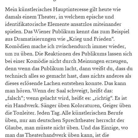
Mein künstlerisches Hauptinteresse gilt
heute wie
damals einem Theater, in wel
chem epische und
identifikatorische Ele
mente ansatzlos miteinander
spielen. Das
Wiener Publikum kennt das zum Beispiel
aus Dramatisierungen wie „Krieg und
Frieden“.
Komödien mache ich zwischen
durch immer wieder,
um zu üben. Die
Reaktionen des Publikums lassen sich
bei
einer Komödie nicht durch Meinungen
erzeugen,
denn wenn das Publikum lacht,
dann weißt du, dass du
technisch alles
so gemacht hast, dass nichts anderes
als
dieses erlösende Lachen entstehen
konnte. Das kann
man hören. Wenn der
Saal schweigt, heißt das:
„falsch“; wenn
gelacht wird, heißt es: „richtig“. Es ist
ein Handwerk. Sänger üben Koloraturen,
Geiger üben
die Tonleiter. Jeden Tag.
Alle künstlerischen Berufe
üben, nur am
deutschen Sprechtheater herrscht der
Glaube, man müsste nicht üben. Und das
Einzige, wo
man das Theaterhandwerk
üben kann, ist die