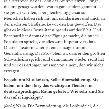
Ja. Österreich ist das Land der Ambivalen
zen. Dinge,
die mir gesagt wurden, waren
ganz anders gemeint, als
sie gesagt wurden,
aber gleichzeitig genau so.
Menschen
haben sich mit mir solidarisiert und mich
an
der nächsten Straßenecke vor den Bus
geworfen. Das
gibt es in dieser Brutalität
nirgends auf der Welt. Und
Bernhard hat
daraus diese Figur gemacht, die nur in
Postulaten spricht, die alles zum Imperativ
erklärt.
Dieser Theatermacher ist eine
einzige dumme
Generalisierung. Das Pro-
blem ist, dass er den größten
Schwachsinn
spricht und dann immer wieder recht hat
und wir das ertragen müssen von einem,
den wir nicht
ertragen.
Es geht um Eitelkeiten, Selbstüberschätzung. Sie
haben mit der Burg das wichtigste Theater im
deutschsprachigen Raum geleitet. Wie sehr sind Sie
darauf reingekippt?
(
lacht
)
Na ja. Die Bewunderung, die
Lobhudelei, die