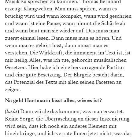
Musik zu sprechen
zu kommen. Thomas Bernhard
erzeugt
Klangwelten. Man muss spüren, wann es
brüchig wird und wann kompakt, wann
wird geschrien
und wann ist eine Pause;
wann nimmt die Schärfe ab
und wann
baut man sie wieder auf. Das muss man
zuerst einmal lesen. Dann muss man es
hören. Und
wenn man es gehört hast,
dann musst man es
verstehen. Die Wirk
kraft, die immanent im Text ist, ist
mir
heilig. Alles, was ich tue, gehorcht mu
sikalischen
Gesetzen. Hier habe ich eine
hervorragende Partitur
und eine gute
Besetzung. Der Ehrgeiz besteht darin,
das Potenzial des Texts mit allen seinen Facetten zu
zeigen.
Na geh! Hartmann lässt alles, wie es ist?
(
lacht
)
Dann würde das kommen, was
man erwartet.
Keine Sorge, die Über
raschung an dieser Inszenierung
wird
sein, dass ich noch ein anderes Element mit
hineinbringe, und ich verrate Ihnen
jetzt nicht, was das