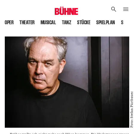
OPER
THEATER
MUSICAL
TANZ
STÜCKE
SPIELPLAN
SPIELS
Foto: Stefan Fürtbauer