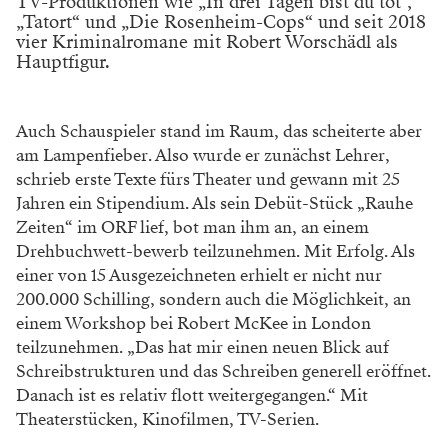
TV-Produktionen wie „In drei Tagen bist du tot“,
„Tatort“ und „Die Rosenheim-Cops“ und seit 2018
vier Kriminalromane mit Robert Worschädl als
Hauptfigur.
Auch Schauspieler stand im Raum, das scheiterte aber
am Lampenfieber. Also wurde er zunächst Lehrer,
schrieb erste Texte fürs Theater und gewann mit 25
Jahren ein Stipendium. Als sein Debüt-Stück „Rauhe
Zeiten“ im ORF lief, bot man ihm an, an einem
Drehbuchwett-bewerb teilzunehmen. Mit Erfolg. Als
einer von 15 Ausgezeichneten erhielt er nicht nur
200.000 Schilling, sondern auch die Möglichkeit, an
einem Workshop bei Robert McKee in London
teilzunehmen. „Das hat mir einen neuen Blick auf
Schreibstrukturen und das Schreiben generell eröffnet.
Danach ist es relativ flott weitergegangen.“ Mit
Theaterstücken, Kinofilmen, TV-Serien.