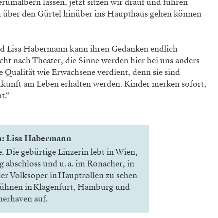
erumalbern lassen, jetzt sitzen wir drauf und führen
ch über den Gürtel hinüber ins Haupthaus gehen können
nd Lisa Habermann kann ihren Gedanken endlich
icht nach Theater, die Sinne werden hier bei uns anders
e Qualität wie Erwachsene verdient, denn sie sind
Zukunft am Leben erhalten werden. Kinder merken sofort,
t.“
n: Lisa Habermann
 Die gebürtige Linzerin lebt in Wien,
g abschloss und u. a. im Ronacher, in
r Volksoper in Hauptrollen zu sehen
 Bühnen in Klagenfurt, Hamburg und
erhaven auf.