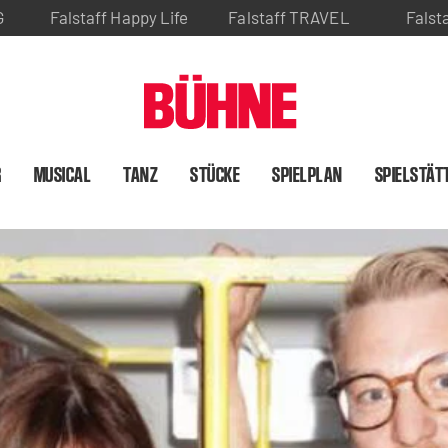
G
Falstaff Happy Life
Falstaff TRAVEL
Falst
R
MUSICAL
TANZ
STÜCKE
SPIELPLAN
SPIELSTÄT