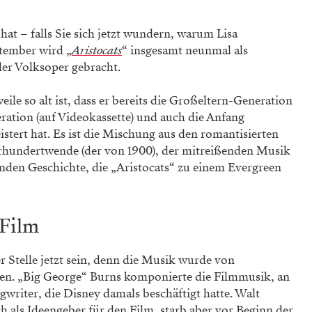
hat – falls Sie sich jetzt wundern, warum Lisa
tember wird „
Aristocats
“ insgesamt neunmal als
er Volksoper gebracht.
ile so alt ist, dass er bereits die Großeltern-Generation
eration (auf Videokassette) und auch die Anfang
stert hat. Es ist die Mischung aus den romantisierten
hrhundertwende (der von 1900), der mitreißenden Musik
enden Geschichte, die „Aristocats“ zu einem Evergreen
 Film
r Stelle jetzt sein, denn die Musik wurde von
n. „Big George“ Burns komponierte die Filmmusik, an
ngwriter, die Disney damals beschäftigt hatte. Walt
h als Ideengeber für den Film, starb aber vor Beginn der