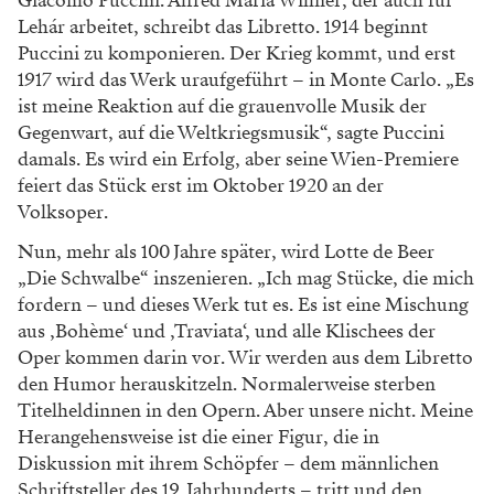
Giacomo Puccini. Alfred Maria Willner, der auch für
Lehár arbeitet, schreibt das Libretto. 1914 beginnt
Puccini zu komponieren. Der Krieg kommt, und erst
1917 wird das Werk uraufgeführt – in Monte Carlo. „Es
ist meine Reaktion auf die grauenvolle Musik der
Gegenwart, auf die Weltkriegsmusik“, sagte Puccini
damals. Es wird ein Erfolg, aber seine Wien-Premiere
feiert das Stück erst im Oktober 1920 an der
Volksoper.
Nun, mehr als 100 Jahre später, wird Lotte de Beer
„Die Schwalbe“ inszenieren. „Ich mag Stücke, die mich
fordern – und dieses Werk tut es. Es ist eine Mischung
aus ‚Bohème‘ und ‚Traviata‘, und alle Klischees der
Oper kommen darin vor. Wir werden aus dem Libretto
den Humor herauskitzeln. Normalerweise sterben
Titelheldinnen in den Opern. Aber unsere nicht. Meine
Herangehensweise ist die einer Figur, die in
Diskussion mit ihrem Schöpfer – dem männlichen
Schriftsteller des 19. Jahrhunderts – tritt und den