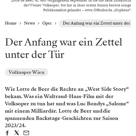
Lotte de Beer, 41. Seit vergangenem September ist sie die neue Direktorin
der Wiener Volksoper. Sie hat in ihrer ersten Saison bereits einige
Publikumshits gelandet – etwa Offenbachs „Orpheus“.
Home
News
Oper
Der Anfang war ein Zettel unter der T
Der Anfang war ein Zettel
unter der Tür
Volksoper Wien
Wie Lotte de Beer die Rechte an „West Side Story“
bekam. Was ein Waltraud-Haas-Film mit der
Volksoper zu tun hat und was Luc Bondys „Salome“
mit einem Milliardär. Lotte de Beer und die
spannenden Backstage-Geschichten zur Saison
2023/24.