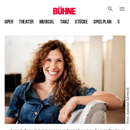
OPER
THEATER
MUSICAL
TANZ
STÜCKE
SPIELPLAN
SPIELS
Foto: Andreas Jakwerth