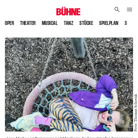
OPER
THEATER
MUSICAL
TANZ
STÜCKE
SPIELPLAN
SPIELS
Foto: Thomas Schrenk