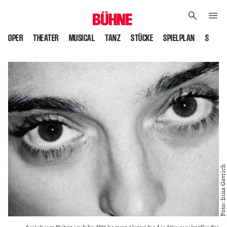
OPER
THEATER
MUSICAL
TANZ
STÜCKE
SPIELPLAN
SPIELS
Foto: Irina Gavrich