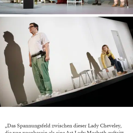
130 Jahre alt. Es geht um Macht, Korruption,
Bestechung, also um Themen, die uns bis heute
beschäftigen. Ich finde es wahnsinnig spannend, dass
wir so aktuell sind.“
Im Stück hat der Verrat von Insiderwissen rund um
den Suezkanal Sir Robert Chiltern, einen der
Hauptprot­agonisten bei Oscar Wilde, erst reich und
dann politisch mächtig gemacht. Und viele Jahre später
auch angreifbar, will ihn seine alte Bekannte Lady
Cheveley nun doch ihrerseits durch Erpressung dazu
bringen, im Parlament ein dubioses Projekt zu
unterstützen, in das sie investiert hat.