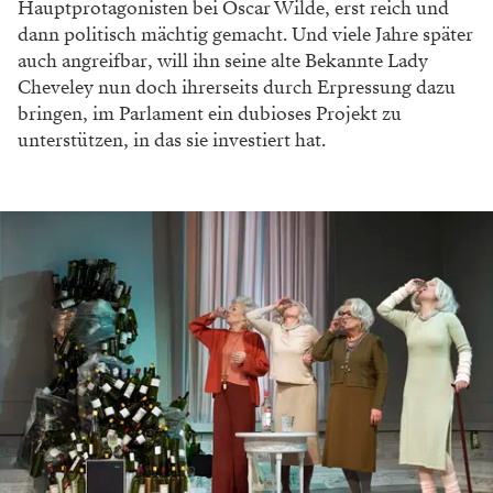
kommt ihr in ihrer Arbeit sehr zugute. „Soziologie war
eigentlich nur eine Notwahl für mich, tatsächlich
wurde es dann aber das Fach, von dem ich am meisten
profitiert habe. Durch den wissenschaftlichen,
analytischen Blick habe ich mehr über gesellschaftlich
relevante Themen, die wir im Theater erzählen, gelernt
als im fachbezogenen Studium.“
Macht und Korruption
Und dieser analytische Blick dürfte ihr auch in der
aktuellen Inszenierung hilfreich sein. Es sei wichtig,
dass es in jedem Stück zumindest einen Aspekt gebe,
der sie interessiere. „Sonst kann ich auch mit dem
besten Handwerk keinen ge­lungenen Theaterabend
gestalten.“
Bei „Der ideale Mann“ sind es zwei Themenblöcke, die
sie genauer hinschauen ließen. „Die Geschichte ist fast