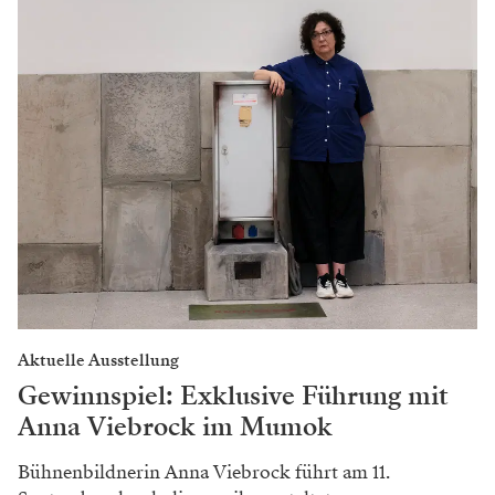
Zur Person: Alexandra Liedtke
1979 in Dortmund geboren und früh mit dem
Theater in Berührung gekommen, leitete sie
bereits mit 21 Jahren das „Theater unter Tage“
in Bochum. Zu ihren wichtigsten Stationen als
­Theater- und Opernregisseurin zählen das
Landestheater Salzburg, das ­Burgtheater, das
Schauspielhaus Zürich, die Bregenzer
Festspiele, die Wiener Staatsoper und das
Theater in der Josefstadt, wo sie seit 2011
regelmäßig inszeniert.
Alle Infos zu „Der
ideale Mann" auf der Website des Theaters in
der Josefstadt