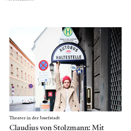
„Das Spannungsfeld zwischen dieser Lady Cheveley,
die von vornherein als eine Art Lady Macbeth auftritt,
und Lady Chiltern, der vermeintlich nur ­Guten,
interessiert mich ebenfalls sehr". Die Zeitlosigkeit des
1895 uraufgeführten Stücks ist erschreckend wie
faszinierend zugleich. „Ich gehe fest davon aus, dass es
immer spielbar sein wird, weil Macht, Machterhaltung
und damit einhergehend Korruption existieren
werden, solange wir Menschen in Gesellschaften
miteinander leben.“
WERBUNG