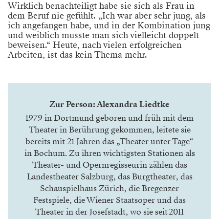
VON JULIA SCHILLY
P
rofessionelle Abwechslung
Ist „Der ideale Mann“ nach ihren Vorstellungen auf die
Bühne gebracht, zieht Alexandra Liedtke weiter nach
Kiel. Dort wird sie „Othello“ inszenieren. Verdi, nicht
Shakespeare. Denn seit 2012 ist sie auch im Opernfach
eine gefragte Regisseurin. „Es sind zwei getrennte
Arbeitsweisen. Im Schauspiel bin ich die Komponistin,
wenn man so will. Ich entscheide, wie gesprochen
wird, ob zum Beispiel ein ‚Ich liebe dich‘ gelogen ist
oder nicht. In der Oper ist die Musik mein Partner, sie
führt mich, es gibt für mich meistens nur eine
Deutungsart, weil die Musik mir sagt, ob das ‚Ich liebe