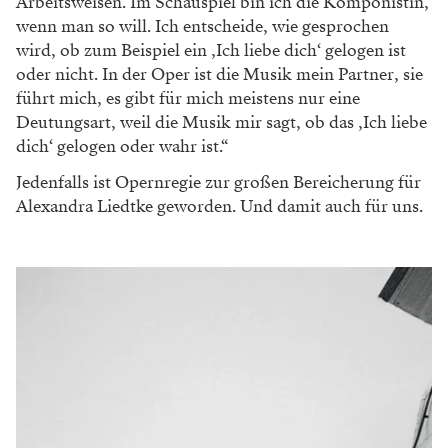
Alexandra Liedtke transferiert die „Komödie mit
bitterem Beigeschmack“ in die Gegenwart, bringe doch
schon die Sprache Elfriede Jelineks eine gewisse
Modernisierung mit sich. Selbst die Kostüme seien
heutig, orientieren sich aber daran, wie die Menschen
um 1900 mit Körper, Form und dem Zeigen von Haut
umgegangen seien. „Auch da ist es überraschend, dass
sich das Hochgeschlossene des Viktorianischen
Zeitalters in aktuellen Laufstegkollektionen
wiederfindet.“