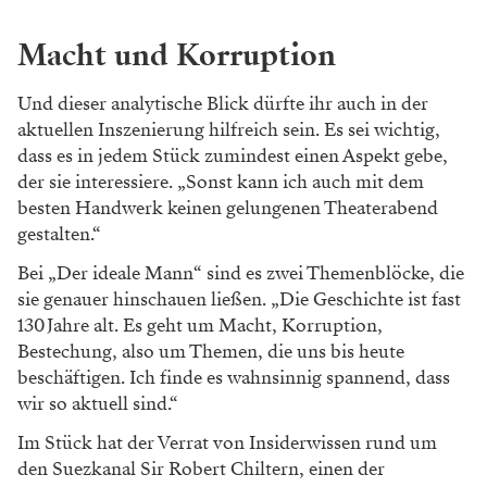
Foto: Irina Gavrich
Auf Wunsch der Fotografin steigt Alexandra
Liedtke aufs Dach – vor der letzten verbliebenen
Kornhäusel-Fassade des Theaters in der Josefstadt
– und hüllt sich zudem in eine Steppdecke.
Sie selber habe sich gar nicht für diesen Beruf
entschieden, vielmehr sei es ihr immer schon ein
Anliegen gewesen, Geschichten zu erzählen. Bis heute.
Dass sie neben Theater-, Film- und
Fernsehwissenschaften auch Soziologie studiert hat,