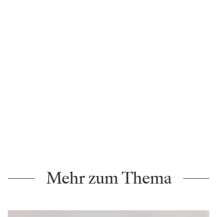
Foto: Irina Gavrich
Wirklich benachteiligt habe sie sich als Frau in
dem Beruf nie gefühlt. „Ich war aber sehr jung, als
ich angefangen habe, und in der Kombination jung
und weiblich musste man sich vielleicht doppelt
beweisen.“ Heute, nach vielen erfolgreichen
Arbeiten, ist das kein Thema mehr.