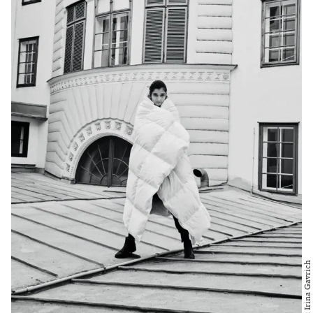
Die Regisseurin ist wieder einmal nach Wien gereist,
um im Theater in der Josefstadt zu inszenieren. Das
macht sie seit ihrem Debüt an diesem Haus 2011
beinahe jedes Jahr. Dieses Mal steht „Der ideale
Mann“, also die deutsche Fassung des
Oscar-Wilde
-
Klassikers „Ein idealer Gatte“ von
Elfriede Jelinek
, auf
dem Programm. Alexandra Liedtke liebt dieses
„Nachhausekommen“, die Vertrautheit, die herrscht,
wenn man ein Theater bereits kennt. Sie begrüßt jeden
Bühnenarbeiter mit Namen, denn für sie gehören
ausnahmslos alle zum Team, ohne das keine Magie
möglich wäre. „Teamgeist ist vielleicht das Wichtigste,
wenn man Regisseur:in ist. Natürlich braucht man
auch Fantasie, Willenskraft und den Wunsch zu
gestalten, aber die Lust auf Menschen ist
wahrscheinlich das Essenziellste.“