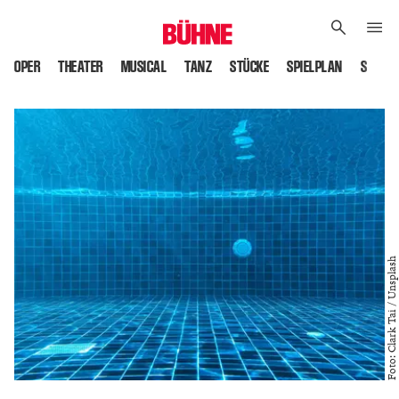
OPER
THEATER
MUSICAL
TANZ
STÜCKE
SPIELPLAN
SPIELS
Foto: Clark Tai / Unsplash