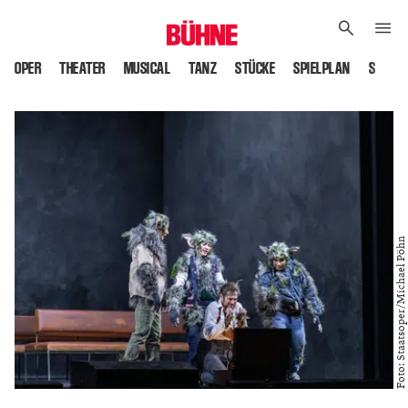
OPER
THEATER
MUSICAL
TANZ
STÜCKE
SPIELPLAN
SPIELS
Foto: Staatsoper/Michael Pöhn