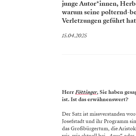
junge Autor*innen, Herb
warum seine polternd-be
Verletzungen geführt hat
15.04.2025
Herr
Föttinger
, Sie haben gesa
ist. Ist das erwähnenswert?
Der Satz ist missverstanden word
Josefstadt und ihr Programm si
das Großbürgertum, die Aristokr
wir, wie aktuell bei „
Azur
“ oder 