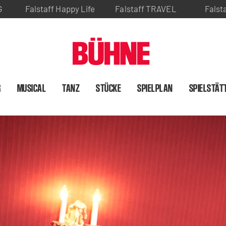
G
Falstaff Happy Life
Falstaff TRAVEL
Falst
R
MUSICAL
TANZ
STÜCKE
SPIELPLAN
SPIELSTÄT