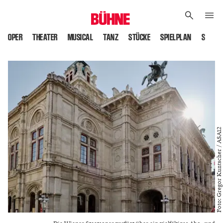
OPER
THEATER
MUSICAL
TANZ
STÜCKE
SPIELPLAN
SPIELS
Foto: Gregor Kuntscher / ASA12