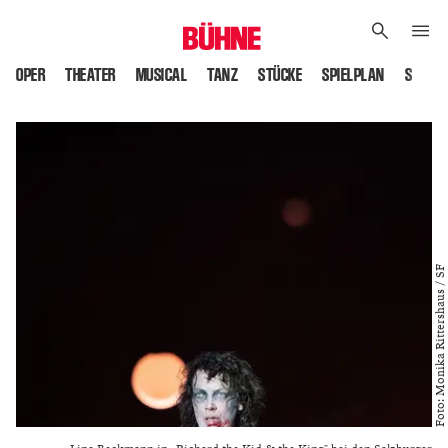
OPER
THEATER
MUSICAL
TANZ
STÜCKE
SPIELPLAN
SPIELS
Foto: Monika Rittershaus / SF