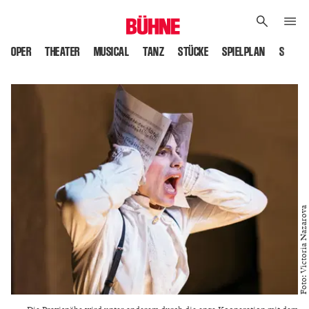
OPER
THEATER
MUSICAL
TANZ
STÜCKE
SPIELPLAN
SPIELS
Foto: Victoria Nazarova