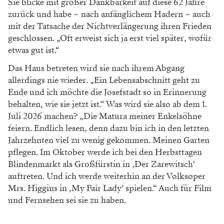
Sie blicke mit großer Dankbarkeit auf diese
62 Jahre
zurück und habe – nach anfänglichem
Hadern – auch
mit der Tatsache der Nicht
verlängerung ihren Frieden
geschlossen. „Oft
erweist sich ja erst viel später, wofür
etwas gut ist.“
Das Haus betreten wird sie nach ihrem Abgang
allerdings nie wieder. „Ein Lebensabschnitt geht
zu
Ende und ich möchte die Josefstadt so in
Erinnerung
behalten, wie sie jetzt ist.“ Was wird
sie also ab dem 1.
Juli 2026 machen? „Die Matura
meiner Enkelsöhne
feiern. Endlich lesen, denn dazu bin ich in den letzten
Jahrzehnten viel zu wenig gekommen. Meinen Garten
pflegen. Im
Oktober werde ich bei den Herbsttagen
Blinden
markt als Großfürstin in ,Der Zarewitsch‘
auf
treten. Und ich werde weiterhin an der Volksoper
Mrs. Higgins in ,My Fair Lady‘ spielen.“ Auch für Film
und Fernsehen sei sie zu haben.