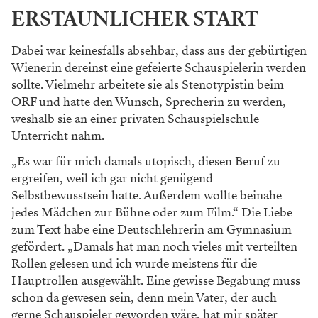
ERSTAUNLICHER START
Dabei war keinesfalls absehbar, dass aus der
gebürtigen
Wienerin dereinst eine gefeierte
Schauspielerin werden
sollte. Vielmehr arbeitete
sie als Stenotypistin beim
ORF und hatte den
Wunsch, Sprecherin zu werden,
weshalb sie an
einer privaten Schauspielschule
Unterricht nahm.
„Es war für mich damals utopisch, diesen Beruf
zu
ergreifen, weil ich gar nicht genügend
Selbst
bewusstsein hatte. Außerdem wollte beinahe
jedes Mädchen zur Bühne oder zum Film.“ Die
Liebe
zum Text habe eine Deutschlehrerin am Gymnasium
gefördert. „Damals hat man noch
vieles mit verteilten
Rollen gelesen und ich wurde
meistens für die
Hauptrollen ausgewählt. Eine gewisse Begabung muss
schon da gewesen sein,
denn mein Vater, der auch
gerne Schauspieler
geworden wäre, hat mir später