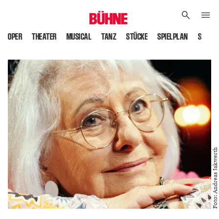
OPER
THEATER
MUSICAL
TANZ
STÜCKE
SPIELPLAN
SPIELS
Foto: Andreas Jakwerth