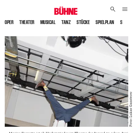
OPER
THEATER
MUSICAL
TANZ
STÜCKE
SPIELPLAN
SPIELS
Foto: Lukas Gansterer