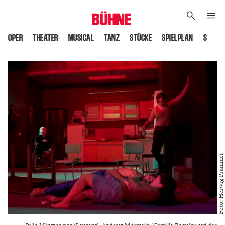
OPER
THEATER
MUSICAL
TANZ
STÜCKE
SPIELPLAN
SPIELS
Foto: Herwig Prammer