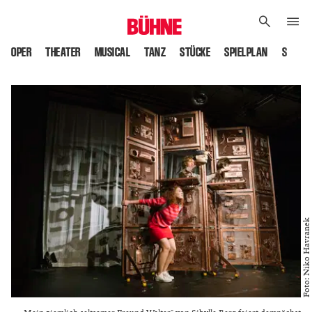
OPER
THEATER
MUSICAL
TANZ
STÜCKE
SPIELPLAN
SPIELS
Foto: Niko Havranek