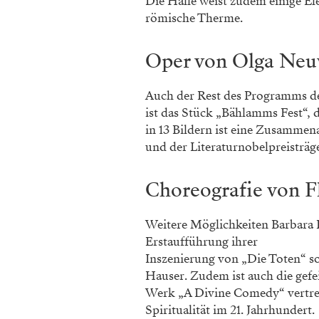
Die Halle weist zudem einige El
römische Therme.
Oper von Olga Neuw
Auch der Rest des Programms der
ist das Stück „Bählamms Fest“, d
in 13 Bildern ist eine Zusamme
und der Literaturnobelpreisträge
Choreografie von F
Weitere Möglichkeiten Barbara F
Erstaufführung ihrer
Inszenierung von „Die Toten“ s
Hauser. Zudem ist auch die gefe
Werk „A Divine Comedy“ vertret
Spiritualität im 21. Jahrhundert.