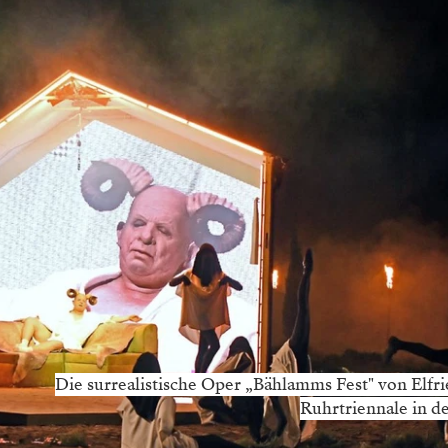
Die surrealistische Oper „Bählamms Fest" von Elfri
Ruhrtriennale in d