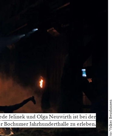
Foto: Volker Beushausen
ede Jelinek und Olga Neuwirth ist bei der
er Bochumer Jahrhunderthalle zu erleben.