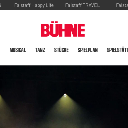
G
Falstaff Happy Life
Falstaff TRAVEL
Falst
R
MUSICAL
TANZ
STÜCKE
SPIELPLAN
SPIELSTÄT