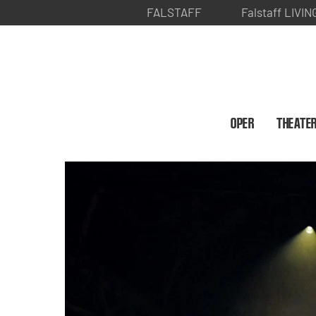
FALSTAFF
Falstaff LIVIN
OPER
THEATE