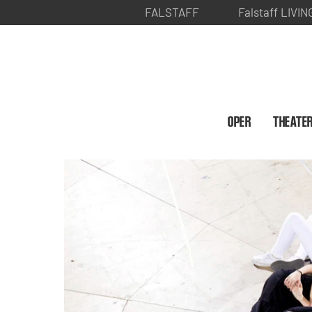
FALSTAFF
Falstaff LIVIN
OPER
THEATE