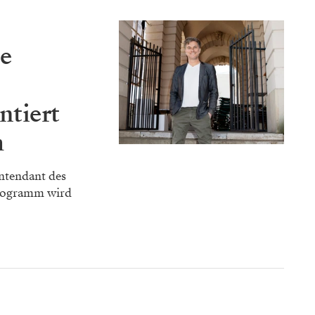
te
ntiert
m
Intendant des
Programm wird