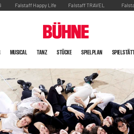
G
Falstaff Happy Life
Falstaff TRAVEL
Falst
R
MUSICAL
TANZ
STÜCKE
SPIELPLAN
SPIELSTÄT