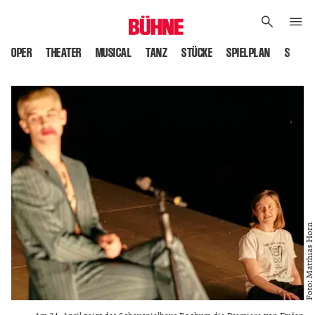
OPER
THEATER
MUSICAL
TANZ
STÜCKE
SPIELPLAN
SPIELS
Foto: Matthias Horn