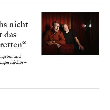
hs nicht
t das
 retten“
ängsten und
rngeschichte –