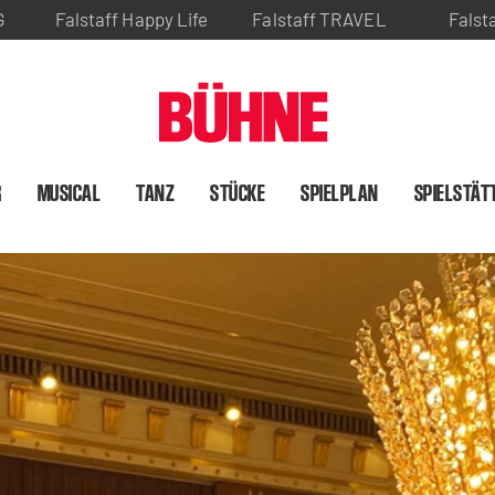
G
Falstaff Happy Life
Falstaff TRAVEL
Falst
R
MUSICAL
TANZ
STÜCKE
SPIELPLAN
SPIELSTÄT