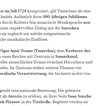
n im Juli 1724
komponiert, gilt Tamerlano als eine
ndels. Anlässlich ihres
300-jährigen Jubiläums
 durch Richters fein nuancierte Musiksprache
neu
einen respektvollen Dialog mit der
barocken
 sie zugleich um subtile zeitgenössische
che musikalische Einflüsse.
 Figur Amir Temur (Tamerlan),
dem
Eroberer des
 eines Reiches mit Zentrum in
Samarkand,
ftvolles menschliches Drama zwischen Herrschern und
nden. Im Zentrum stehen zeitlose Themen wie
ralische Verantwortung,
die bis heute nichts von
gende internationale Besetzung: Die gefeierte
t als
Asteria
zu erleben, an ihrer Seite
Juan Sancho
bek Piyazov
in der
Titelrolle.
Begleitet werden sie