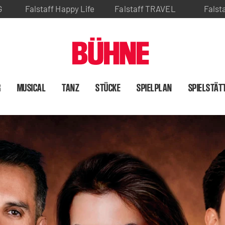
G
Falstaff Happy Life
Falstaff TRAVEL
Falst
R
MUSICAL
TANZ
STÜCKE
SPIELPLAN
SPIELSTÄT