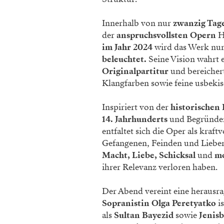
Innerhalb von nur
zwanzig Tage
der
anspruchsvollsten Opern
Hä
im Jahr 2024
wird das Werk nun
beleuchtet.
Seine Vision wahrt 
Originalpartitur
und bereichert
Klangfarben sowie feine usbekis
Inspiriert von der
historischen
14. Jahrhunderts
und Begründer
entfaltet sich die Oper als kra
Gefangenen, Feinden und Liebe
Macht, Liebe, Schicksal
und
mo
ihrer Relevanz verloren haben.
Der Abend vereint eine herausra
Sopranistin Olga Peretyatko
is
als
Sultan Bayezid
sowie
Jenis