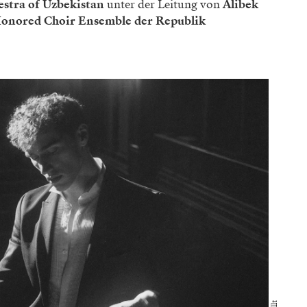
stra of Uzbekistan
unter der Leitung von
Alibek
onored Choir Ensemble der Republik