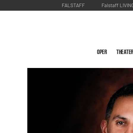
FALSTAFF
Falstaff LIVIN
OPER
THEATE