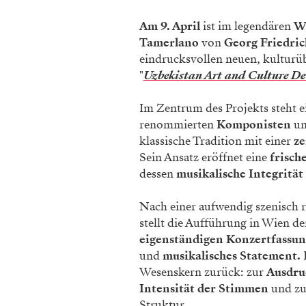
Am 9. April
ist im legendären
W
Tamerlano
von
Georg Friedri
eindrucksvollen neuen, kulturübe
"
Uzbekistan Art and Culture D
Im Zentrum des Projekts steht 
renommierten
Komponisten
u
klassische Tradition mit einer
ze
Sein Ansatz eröffnet eine
frisch
dessen
musikalische Integrität
Nach einer aufwendig szenisch r
stellt die Aufführung in Wien 
eigenständigen Konzertfassu
und
musikalisches Statement.
Wesenskern zurück: zur
Ausdru
Intensität der Stimmen
und z
Struktur.