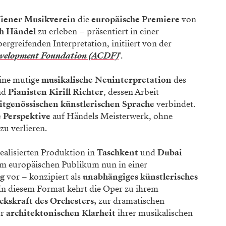
iener Musikverein
die
europäische Premiere
von
ch Händel
zu erleben – präsentiert in einer
rgreifenden Interpretation, initiiert von der
evelopment Foundation (ACDF)
".
eine mutige
musikalische Neuinterpretation
des
nd
Pianisten Kirill Richter
, dessen Arbeit
itgenössischen künstlerischen Sprache
verbindet.
e Perspektive
auf Händels Meisterwerk, ohne
zu verlieren.
ealisierten Produktion in
Taschkent
und
Dubai
dem europäischen Publikum nun in einer
ng
vor – konzipiert als
unabhängiges künstlerisches
In diesem Format kehrt die Oper zu ihrem
ckskraft des Orchesters,
zur dramatischen
ur
architektonischen Klarheit
ihrer musikalischen