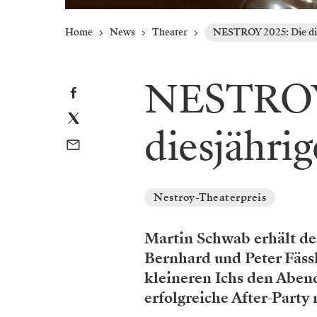
Home
News
Theater
NESTROY 2025: Die dies
NESTROY
diesjährig
Nestroy-Theaterpreis
Martin Schwab erhält d
Bernhard und Peter Fäs
kleineren Ichs den Abend
erfolgreiche After-Party 