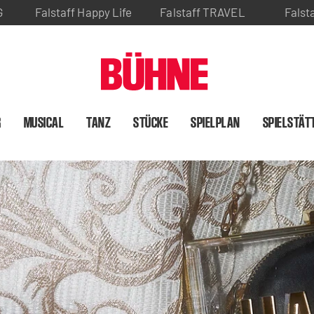
G
Falstaff Happy Life
Falstaff TRAVEL
Falst
R
MUSICAL
TANZ
STÜCKE
SPIELPLAN
SPIELSTÄT