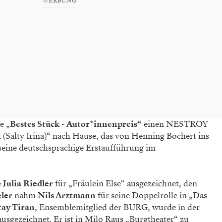
WERBUNG
e „
Bestes Stück - Autor*innenpreis“
einen NESTROY
 (Salty Irina)“ nach Hause, das von Henning Bochert ins
seine deutschsprachige Erstaufführung im
e
Julia Riedler
für „Fräulein Else“ ausgezeichnet, den
eler
nahm
Nils Arztmann
für seine Doppelrolle in „Das
tay Tiran
, Ensemblemitglied der BURG, wurde in der
usgezeichnet. Er ist in Milo Raus „Burgtheater“ zu