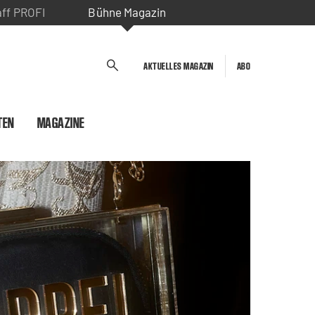
aff PROFI
Bühne Magazin
AKTUELLES MAGAZIN
ABO
TEN
MAGAZINE