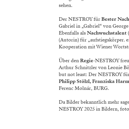
sehen.
Der NESTROY für
Bester Nach
Gabriel in „Gabriel“ von Georg
Ebenfalls als
Nachwuchstalent
(
(Autorin) für „aufstiegskörper. 
Kooperation mit Wiener Wortsta
Über den
Regie
-NESTROY freut
Arthur Schnitzler von Leonie Bö
but not least: Der NESTROY fü
Philipp Stölzl, Franziska Har
Ferenc Molnár, BURG.
Da Bilder bekanntlich mehr sagen
NESTROY 2025 in Bildern, foto