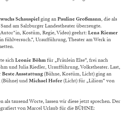
wuchs Schauspiel
ging an
Pauline Großmann
, die als
e Sand am Salzburger Landestheater überzeugte.
Autor*in, Kostüm, Regie, Video) geehrt:
Lena Riemer
ein fühlversuch.“, Uraufführung, Theater am Werk in
etten.
e sich
Leonie Böhm
für „Fräulein Else“, frei nach
hm und Julia Riedler, Uraufführung, Volkstheater. Last,
r
Beste Ausstattung
(Bühne, Kostüm, Licht) ging an
m
(Bühne) und
Michael Hofer
(Licht) für „Liliom“ von
 als tausend Worte, lassen wir diese jetzt sprechen. Der
grafiert von Marcel Urlaub für die BÜHNE: