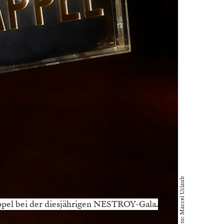
Foto: Marcel Urlaub
pel bei der diesjährigen NESTROY-Gala.