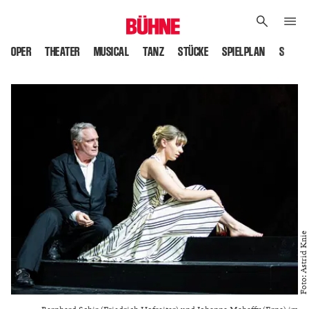
OPER
THEATER
MUSICAL
TANZ
STÜCKE
SPIELPLAN
SPIELS
Foto: Astrid Knie