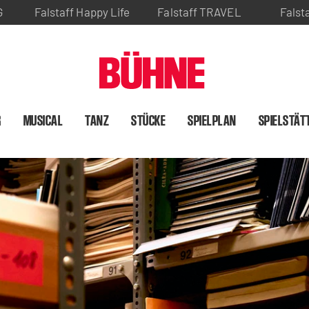
G
Falstaff Happy Life
Falstaff TRAVEL
Falst
R
MUSICAL
TANZ
STÜCKE
SPIELPLAN
SPIELSTÄT