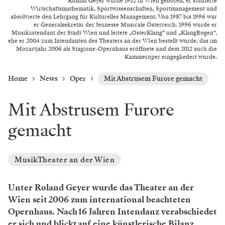
Roland Geyer wurde 1952 in Wien geboren, er studierte
Wirtschaftsmathematik, Sportwissenschaften, Sportmanagement und
absolvierte den Lehrgang für Kulturelles Management. Von 1987 bis 1996 war
er Generalsekretär der Jeunesse Musicale Österreich. 1996 wurde er
Musikintendant der Stadt Wien und leitete „OsterKlang“ und „KlangBogen“,
ehe er 2004 zum Intendanten des Theaters an der Wien bestellt wurde, das im
Mozartjahr 2006 als Stagione-Opernhaus eröffnete und dem 2012 auch die
Kammeroper eingegliedert wurde.
Home
News
Oper
Mit Abstrusem Furore gemacht
Mit Abstrusem Furore
gemacht
MusikTheater an der Wien
Unter Roland Geyer wurde das Theater an der
Wien seit 2006 zum international beachteten
Opernhaus. Nach 16 Jahren Intendanz verabschiedet
er sich und blickt auf eine künstlerische Bilanz