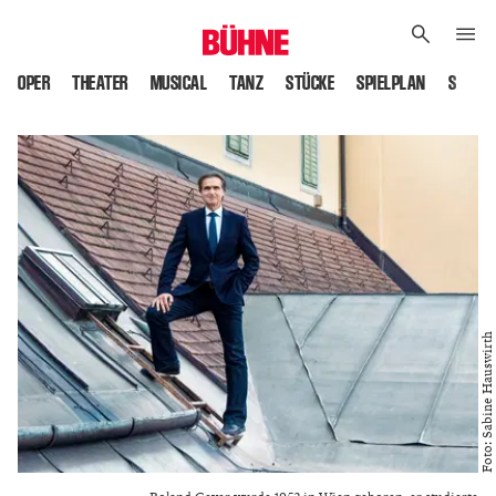
OPER
THEATER
MUSICAL
TANZ
STÜCKE
SPIELPLAN
SPIELS
Foto: Sabine Hauswirth