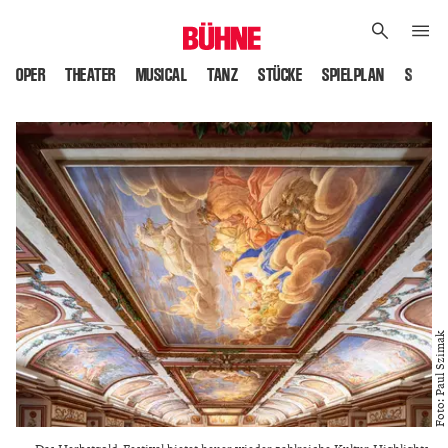
OPER
THEATER
MUSICAL
TANZ
STÜCKE
SPIELPLAN
SPIELS
Foto: Paul Szimak