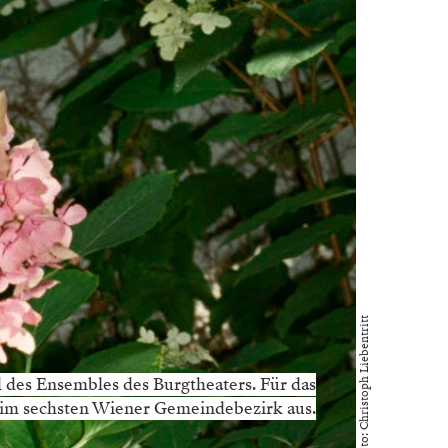
Foto: Christoph Liebentritt
ed des Ensembles des Burgtheaters. Für das
e im sechsten Wiener Gemeindebezirk aus.