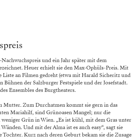
spreis
­Nachwuchs­preis und ein Jahr später mit dem
gezeichnet. Heuer erhielt sie den Max-Ophüls-Preis. Mit
he Liste an Filmen gedreht (etwa mit Harald Sicheritz und
n Bühnen der Salzburger Festspiele und der ­Josefstadt.
d des Ensembles des Burgtheaters.
m Mutter. Zum Durchatmen kommt sie gern in das
uten Mariahilf, sind Grün­oasen Mangel; nur die
en weniger Grün in Wien. „Es ist kühl, mit dem Gras unter
änden. Und mit der Alma ist es auch easy“, sagt sie
e Tochter. Kurz nach deren Geburt bekam sie die Zusage