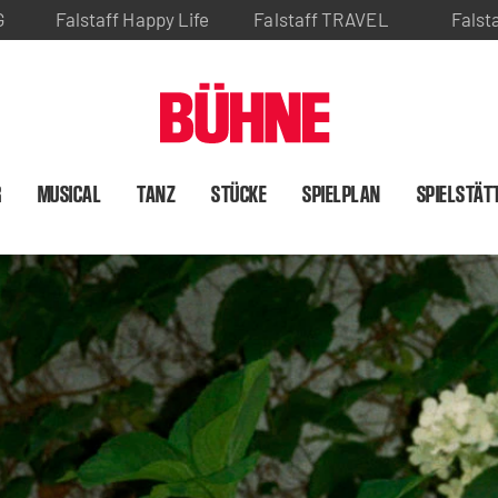
G
Falstaff Happy Life
Falstaff TRAVEL
Falst
R
MUSICAL
TANZ
STÜCKE
SPIELPLAN
SPIELSTÄT