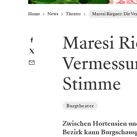
Home
News
Theater
Maresi Riegner: Die V
Maresi Ri
Vermessun
Stimme
Burgtheater
Zwischen Hortensien und
Bezirk kann Burgschausp