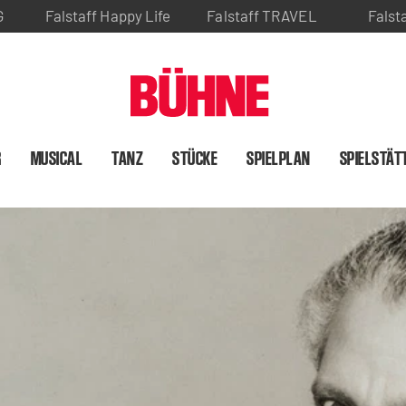
G
Falstaff Happy Life
Falstaff TRAVEL
Falst
R
MUSICAL
TANZ
STÜCKE
SPIELPLAN
SPIELSTÄT