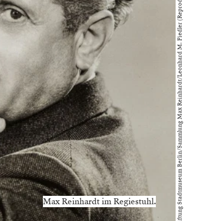
Stiftung Stadtmuseum Berlin/Sammlung Max Reinhardt/Leonhard M. Fiedler (Reproduktion: Friedhelm Hoffmann, Berlin)
Max Reinhardt im Regiestuhl.