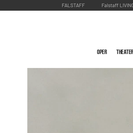
FALSTAFF
Falstaff LIVIN
OPER
THEATE