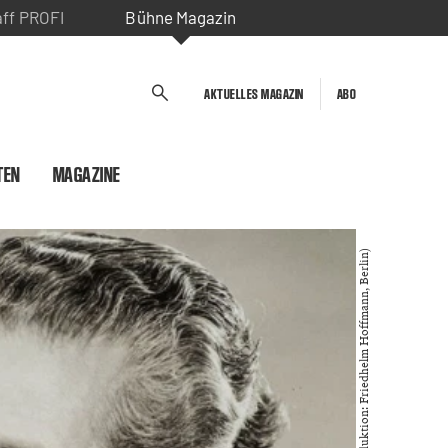
aff PROFI
Bühne Magazin
AKTUELLES MAGAZIN
ABO
TEN
MAGAZINE