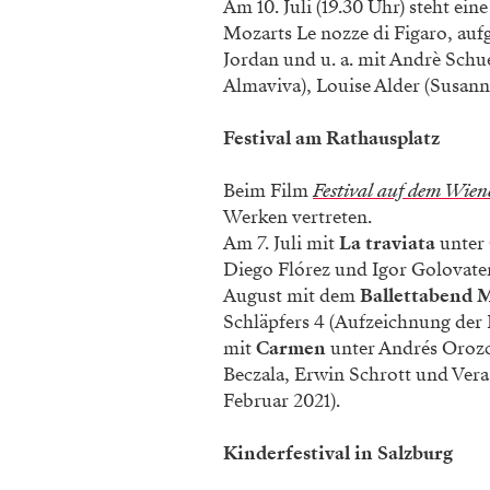
Am 10. Juli (19.30 Uhr) steht e
Mozarts Le nozze di Figaro, aufg
Jordan und u. a. mit Andrè Schu
Almaviva), Louise Alder (Susanne
Festival am Rathausplatz
Beim Film
Festival auf dem Wien
Werken vertreten.
Am 7. Juli mit
La traviata
unter 
Diego Flórez und Igor Golovate
August mit dem
Ballettabend M
Schläpfers 4 (Aufzeichnung der
mit
Carmen
unter Andrés Orozco
Beczala, Erwin Schrott und Ver
Februar 2021).
Kinderfestival in Salzburg