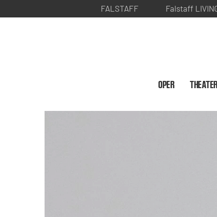
FALSTAFF
Falstaff LIVIN
OPER
THEATE