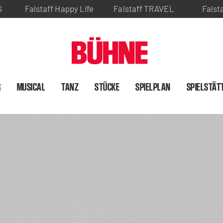
G
Falstaff Happy Life
Falstaff TRAVEL
Falst
R
MUSICAL
TANZ
STÜCKE
SPIELPLAN
SPIELSTÄT