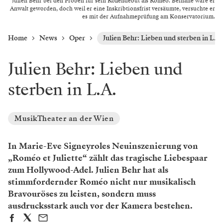
Julien Behr bei den Proben für sein Rollendebüt als Roméo. Beinahe wäre er
Anwalt geworden, doch weil er eine Inskribtionsfrist versäumte, versuchte er
es mit der Aufnahmeprüfung am Konservatorium.
Home
News
Oper
Julien Behr: Lieben und sterben in L.A.
Julien Behr: Lieben und
sterben in L.A.
MusikTheater an der Wien
In Marie-Eve Signeyroles Neuinszenierung von
„Roméo et Juliette“ zählt das tragische Liebespaar
zum Hollywood-Adel. Julien Behr hat als
stimmfordernder Roméo nicht nur musikalisch
Bravouröses zu leisten, sondern muss
ausdrucksstark auch vor der Kamera bestehen.