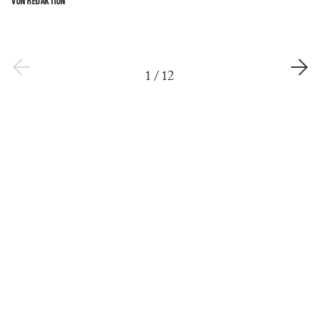
VON REDAKTION
1
/
12