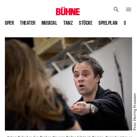
OPER
THEATER
MUSICAL
TANZ
STÜCKE
SPIELPLAN
SPIELS
Foto: Herwig Prammer