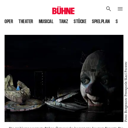
OPER
THEATER
MUSICAL
TANZ
STÜCKE
SPIELPLAN
SPIELS
Foto: Bregenzer Festspiele/Karl Forster