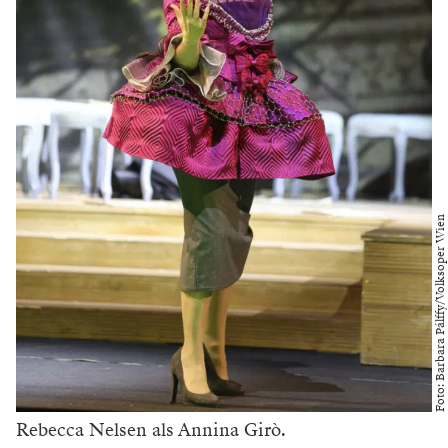
Foto: Barbara Pálffy/Volksoper Wien
Rebecca Nelsen als Annina Girò.