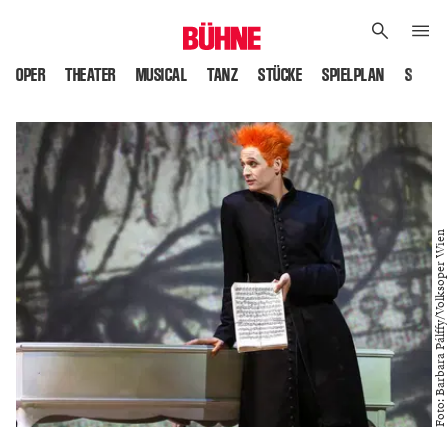
OPER
THEATER
MUSICAL
TANZ
STÜCKE
SPIELPLAN
SPIELS
Foto: Barbara Pálffy/Volksoper Wien