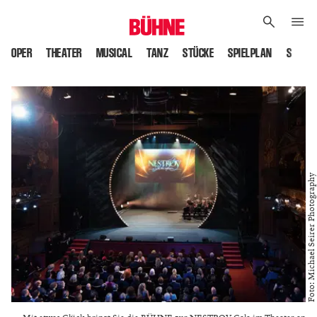
OPER
THEATER
MUSICAL
TANZ
STÜCKE
SPIELPLAN
SPIELS
Foto: Michael Seirer Photography