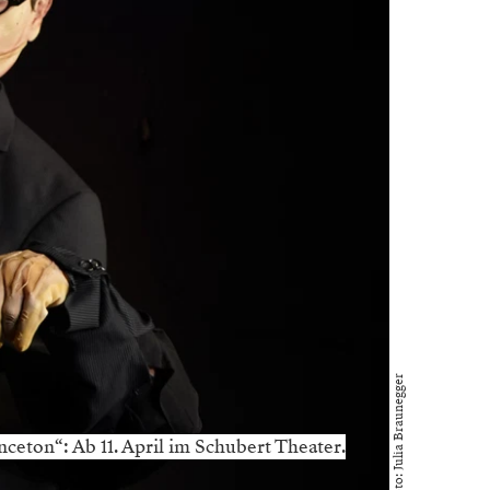
Foto: Julia Braunegger
inceton“: Ab 11. April im Schubert Theater.