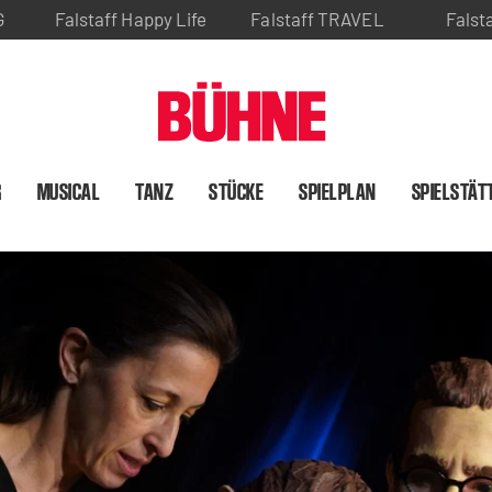
G
Falstaff Happy Life
Falstaff TRAVEL
Falst
R
MUSICAL
TANZ
STÜCKE
SPIELPLAN
SPIELSTÄT