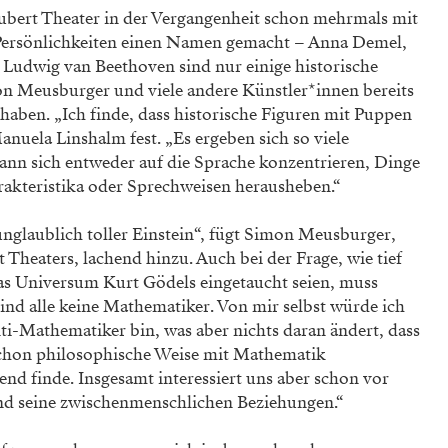
hubert Theater in der Vergangenheit schon mehrmals mit
e Persönlichkeiten einen Namen gemacht – Anna Demel,
 Ludwig van Beethoven sind nur einige historische
on Meusburger und viele andere Künstler*innen bereits
 haben. „Ich finde, dass historische Figuren mit Puppen
nuela Linshalm fest. „Es ergeben sich so viele
ann sich entweder auf die Sprache konzentrieren, Dinge
rakteristika oder Sprechweisen herausheben.“
unglaublich toller Einstein“, fügt Simon Meusburger,
Theaters, lachend hinzu. Auch bei der Frage, wie tief
das Universum Kurt Gödels eingetaucht seien, muss
nd alle keine Mathematiker. Von mir selbst würde ich
nti-Mathematiker bin, was aber nichts daran ändert, dass
 schon philosophische Weise mit Mathematik
rend finde. Insgesamt interessiert uns aber schon vor
nd seine zwischenmenschlichen Beziehungen.“