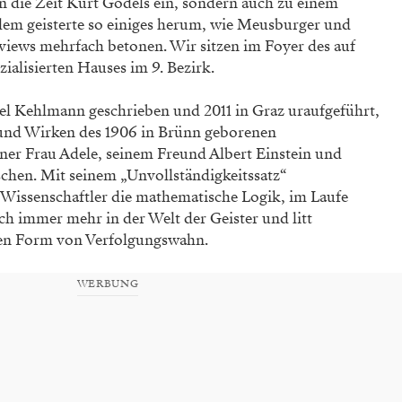
in die Zeit Kurt Gödels ein, sondern auch zu einem
dem geisterte so einiges herum, wie Meusburger und
views mehrfach betonen. Wir sitzen im Foyer des auf
ialisierten Hauses im 9. Bezirk.
iel Kehlmann geschrieben und 2011 in Graz uraufgeführt,
 und Wirken des 1906 in Brünn geborenen
ner Frau Adele, seinem Freund Albert Einstein und
chen. Mit seinem „Unvollständigkeitssatz“
r Wissenschaftler die mathematische Logik, im Laufe
och immer mehr in der Welt der Geister und litt
en Form von Verfolgungswahn.
WERBUNG