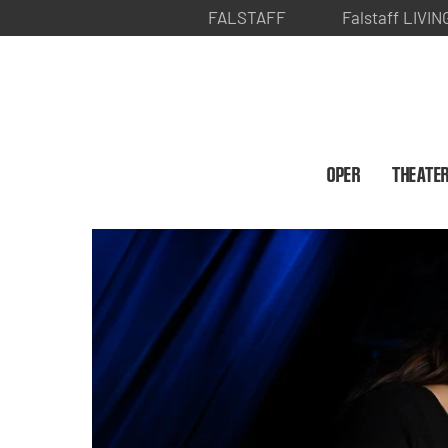
FALSTAFF
Falstaff LIVIN
OPER
THEATE