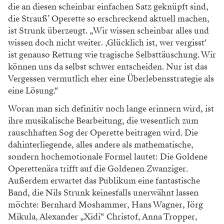
die an diesen scheinbar ein
fachen Satz geknüpft sind,
die Strauß’ Operette
so erschreckend aktuell machen,
ist Strunk über
zeugt. „Wir wissen scheinbar alles und
wissen
doch nicht weiter. ‚Glücklich ist, wer vergisst‘
ist
genauso Rettung wie tragische Selbsttäuschung.
Wir
können uns da selbst schwer entscheiden.
Nur ist das
Vergessen vermutlich eher eine Über
lebensstrategie als
eine Lösung.“
Woran man sich definitiv noch lange erin
nern wird, ist
ihre musikalische Bearbeitung, die
wesentlich zum
rauschhaften Sog der Operette
beitragen wird. Die
dahinterliegende, alles andere
als mathematische,
sondern hochemotionale
Formel lautet: Die Goldene
Operettenära trifft
auf die Goldenen Zwanziger.
Außerdem er
wartet das Publikum eine fantastische
Band,
die Nils Strunk keinesfalls unerwähnt lassen
möchte: Bernhard Moshammer, Hans Wagner,
Jörg
Mikula, Alexander „Xidi“ Christof, Anna
Tropper,