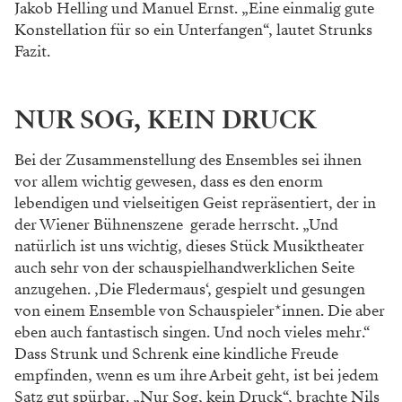
Jakob Helling und Manuel Ernst. „Eine
einmalig gute
Konstellation für so ein Unter
fangen“, lautet Strunks
Fazit.
NUR SOG, KEIN DRUCK
Bei der Zusammenstellung des Ensembles sei
ihnen
vor allem wichtig gewesen, dass es den
enorm
lebendigen und vielseitigen Geist re
präsentiert, der in
der Wiener Bühnenszene
gerade herrscht. „Und
natürlich ist uns wichtig,
dieses Stück Musiktheater
auch sehr von der
schauspielhandwerklichen Seite
anzugehen. ‚Die
Fledermaus‘, gespielt und gesungen
von einem
Ensemble von Schauspieler*innen. Die aber
eben
auch fantastisch singen. Und noch vieles mehr.“
Dass Strunk und Schrenk eine kindliche
Freude
empfinden, wenn es um ihre Arbeit geht,
ist bei jedem
Satz gut spürbar. „Nur Sog, kein
Druck“, brachte Nils