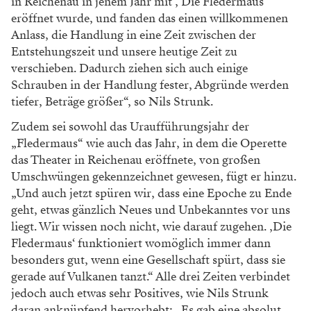
in Reichenau
in jenem Jahr mit , Die Fledermaus‘
eröffnet
wurde, und fanden das einen willkommenen
Anlass, die Handlung in eine Zeit zwischen
der
Entstehungszeit und unsere heutige Zeit zu
verschieben. Dadurch ziehen sich auch einige
Schrauben in der Handlung fester, Abgründe
werden
tiefer, Beträge größer“, so Nils Strunk.
Zudem sei sowohl das Uraufführungsjahr der
„Fledermaus“ wie auch das Jahr, in dem die
Operette
das Theater in Reichenau eröffnete,
von großen
Umschwüngen gekennzeichnet
gewesen, fügt er hinzu.
„Und auch jetzt spüren
wir, dass eine Epoche zu Ende
geht, etwas gänz
lich Neues und Unbekanntes vor uns
liegt. Wir
wissen noch nicht, wie darauf zugehen. ,Die
Fledermaus‘ funktioniert womöglich immer
dann
besonders gut, wenn eine Gesellschaft
spürt, dass sie
gerade auf Vulkanen tanzt.“ Alle
drei Zeiten verbindet
jedoch auch etwas sehr
Positives, wie Nils Strunk
daran anknüpfend
hervorhebt: „Es gab eine absolut