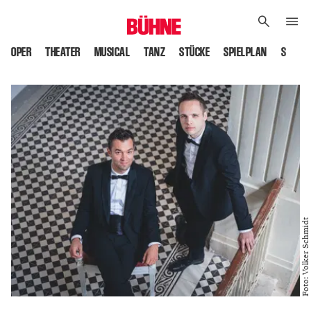
OPER
THEATER
MUSICAL
TANZ
STÜCKE
SPIELPLAN
SPIELS
Foto: Volker Schmidt