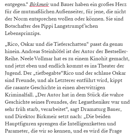
Theater der Jugend-Direktor Thomas Birkmeir
antwortet.
VON ATHA ATHANASIADIS
Wir sitzen wieder in Birkmeiers Büro, gemeinsam mit
ihm und Bauer wollen wir die geplanten Premieren
durcharbeiten.
„Honk!“, die wundervolle Geschichte der falschen
Ente, die zum schönen Schwan wird, ist die
Auftaktproduktion. Eine Kurzfassung des Inhalts: Im
Nest von Erwin Erpel und Mama Ida liegt plötzlich ein
großes Ei. Anstelle eines quakenden Babys schlüpft ein
honkendes Etwas heraus. Achtung, Spoiler: Dieses
kleine Etwas wird am Ende des Stücks und nach vielen