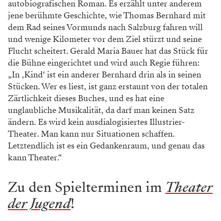
Wir lassen diese Frage im Raum stehen und gehen zum
nächsten Stück – es müsste ein Höhepunkt der
kommenden Saison werden. Peter Lund,
preisgekrönter Musicalautor und höchst erfolgreicher
Ex-Theaterdirektor aus Berlin, hat es – wie so oft
andere Bühnenwerke zuvor – gemeinsam mit
Wolfgang Böhmer geschrieben. „Frau Zucker will die
Weltherrschaft“ ist ein Musical, das eine an „Hänsel
und Gretel“ angelehnte Geschichte in die heutige Zeit
versetzt. Das Knusperhäuschen ist hier ein Mietshaus.
Hier lebt Frau Zucker. Sie ist eine Kinderhasserin, die
sich als liebevolle kostenlose Babysitterin anbietet. In
Wirklichkeit will sie Kindern – mithilfe modernster
Technik – die Energie entziehen. Ihre Komplizin ist
Frau Doktor Giftig, eine Therapeutin, die in
Wirklichkeit selbst ein zehnjähriges hochbegabtes
Kind ist.