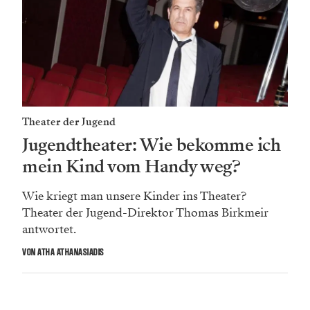
herum – dabei beschäftigen
Birkmeir
gerade gar nicht
so lustige Überlegungen. „Es sind im Moment so viele
Ängste da: Inflation, Krieg … Das sind alles ernst zu
nehmende Themen.“ Das Aber, das er dann anfügt, ist
ein langes, und über allem steht das große
Fragezeichen, wie man jene, auf die die Gesellschaft
gern vergisst – nämlich die Kinder und Jugendlichen –
wieder ins Theater bringt und damit die vorhin
beschriebene Kettenreaktion verhindert. Nämlich eine
Erwachsenenwelt ohne Theaterbegeisterte.
Am Programm, das
Birkmeir
und Bauer für die
kommende Saison zusammengestellt haben, sollte es
nicht liegen. Es ist so bunt, dass es selbst die düstersten
Zeiten in einen Regenbogen verwandeln könnte: Von
Christine Nöstlinger bis zu Thomas Bernhard spannt
sich der Bogen, dazwischen Musicals.