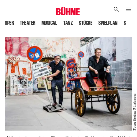
OPER
THEATER
MUSICAL
TANZ
STÜCKE
SPIELPLAN
SPIELS
Foto: Stefan Fürtbauer