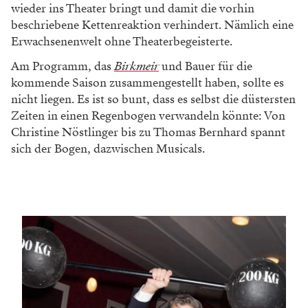
Foto: Stefan Fürtbauer
Kampagne. Die Plakate des Theaters der Jugend –
eine hausgemachte Kampagne. Einer der Sprüche
hat uns so gut gefallen und war auch so passend,
dass wir ihn gleich zum Titel dieser Story gemacht
haben.
Fragezeichen einer Gesellschaft
Für das
BÜHNE
-Fotoshooting haben wir eine
Kutschenrequisite neben ein Parkverbotsschild
gestellt. Thomas Birkmeir, der Direktor, und Gerald
Bauer, sein Chefdramaturg, blödeln für die Kameras