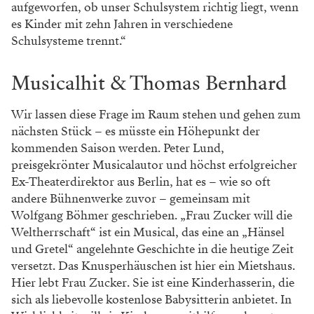
Abenteuern zum schönen Schwan.
„Es ist ein Stück über Bodyshaming. Jemand wird
gemobbt, weil er anders ist als die anderen. Er findet
sich hässlich und unpassend, und am Ende ist er der
Schönste von allen. Wir leben in einer Welt, in der sich
schon Kinder zu dick fühlen. Wir setzen dem etwas
entgegen.“
Birkmeir
und Bauer haben ein großes Herz
für die mutmaßlichen Außenseiter, für jene, die nicht
der Norm entsprechen wollen oder können. Sie sind
Botschafter des Pippi Langstrumpf’schen
Lebensprinzips.
WERBUNG