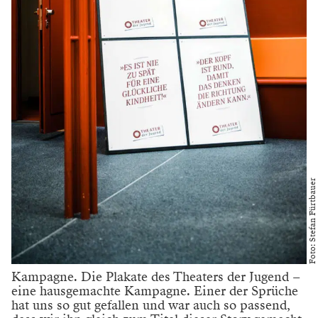
Wir stehen hier in einer kleinen Seitengasse der
Neubaugasse im siebten Wiener Gemeindebezirk, der
Mondscheingasse. Hier ist eine der wichtigsten
analogen Kreativfabriken für Kinder und Jugendliche:
das Renaissancetheater. Seit 1920 heißt das
Theater der
Jugend
so, und damals spielte der große kleine Hans
Moser hier. Vierzig Jahre war er damals alt, und erst
zwei Jahren später wurde er von Robert Stolz und vor
allem Max Reinhardt entdeckt. Ein Theater für
Entdeckungen ist das
Theater der Jugend
noch immer:
von Schauspieler*innen, die hier ihre ersten
Engagements haben, und für junge Menschen, die hier
das erste Mal mit Theater in Kontakt kommen.