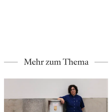
aufzuziehen. Es gibt die wunderbare Geschichte jener
Mutter, die mit ihrem Kind um die Welt gereist ist und
sich angeschaut hat, wie bei Urvölkern Kinder erzogen
werden, und sie hat gesagt, dass all diese Gesellschaften
eines gemein haben: Kinder werden nicht ins
Kinderzimmer mit pädagogisch wertvollen Sachen
gesteckt, sondern sie sind schon ganz früh bei den
Erwachsenen dabei und lernen, Verantwortung zu
übernehmen – sie werden nicht von der Ängstlichkeit
der älteren Generation erzogen.“
Eines der spannendsten Projekte wird sicher das Stück
„Kind“ nach Thomas Bernhards gleichnamigem
autobiografischen Roman. Es erzählt unter anderem
jene berühmte Geschichte, wie Thomas Bernhard mit
dem Rad seines Vormunds nach Salzburg fahren will
und wenige Kilometer vor dem Ziel stürzt und seine
Flucht scheitert. Gerald Maria Bauer hat das Stück für
die Bühne eingerichtet und wird auch Regie führen: