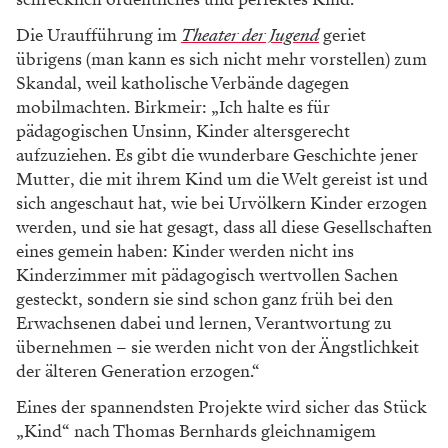
„Rico, Oskar und die Tieferschatten“ passt da genau
hinein. Andreas Steinhöfel ist der Autor der Bestseller-
Reihe. Neele Vollmar hat es zu einem Kinohit gemacht,
und jetzt eben und endlich kommt es ins Theater der
Jugend. Der „tiefbegabte“Rico und der schlaue Oskar
sind Freunde, und als Letzterer entführt wird, kippt
die rasante Geschichte in einen aberwitzigen
Kriminalfall. „Der Autor hat in dem Stück die wahre
Geschichte seines Freundes, der Legastheniker war und
sehr früh starb, verarbeitet“, sagt Dramaturg Bauer,
und Direktor Birkmeir setzt nach: „Die beiden
Hauptfiguren sprengen die Intelligenzketten und
Parameter, die wir so kennen, und es wird die Frage
aufgeworfen, ob unser Schulsystem richtig liegt, wenn
es Kinder mit zehn Jahren in verschiedene
Schulsysteme trennt.“
Musicalhit & Thomas Bernhard