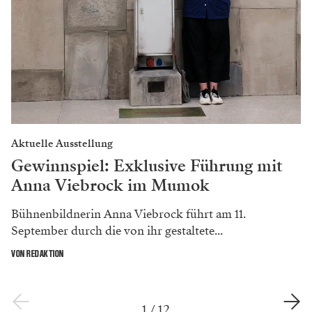
„In ‚Kind‘ ist ein anderer Bernhard drin als in seinen
Stücken. Wer es liest, ist ganz erstaunt von der totalen
Zärtlichkeit dieses Buches, und es hat eine
unglaubliche Musikalität, da darf man keinen Satz
ändern. Es wird kein ausdialogisiertes Illustrier-
Theater. Man kann nur Situationen schaffen.
Letztendlich ist es ein Gedankenraum, und genau das
kann Theater.“
Zu den Spielterminen im
Theater
der Jugend
!