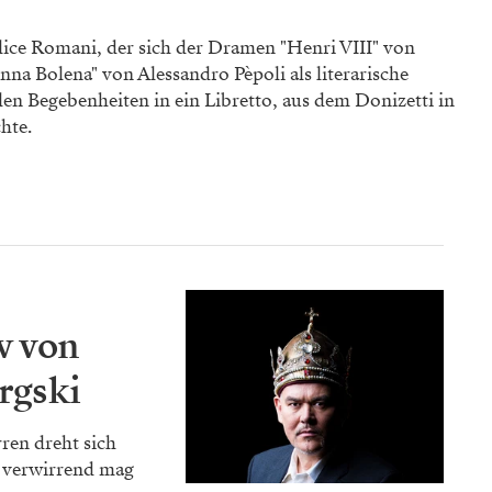
lice Romani, der sich der Dramen "Henri VIII" von
na Bolena" von Alessandro Pèpoli als literarische
alen Begebenheiten in ein Libretto, aus dem Donizetti in
hte.
w von
rgski
ren dreht sich
: verwirrend mag