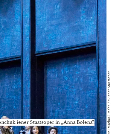
Foto: Michael Poehn / Wiener Staatsoper
nchuk iener Staatsoper in „Anna Bolena".