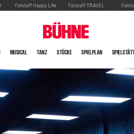
G
Falstaff Happy Life
Falstaff TRAVEL
Falst
R
MUSICAL
TANZ
STÜCKE
SPIELPLAN
SPIELSTÄT