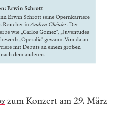
on: Erwin Schrott
nn Erwin Schrott seine Opernkarriere
ls Roucher in
Andrea Chénier
. Der
rbe wie „Carlos Gomez", „
Juventudes
tbewerb „Operalia" gewann. Von da an
arriere mit Debüts an einem großen
 nach dem anderen.
os
zum Konzert am 29. März