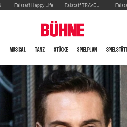
G
Falstaff Happy Life
Falstaff TRAVEL
Falst
R
MUSICAL
TANZ
STÜCKE
SPIELPLAN
SPIELSTÄT