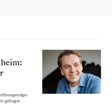
nheim:
r
offnungsträger
it gefragte