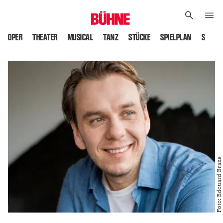
OPER
THEATER
MUSICAL
TANZ
STÜCKE
SPIELPLAN
SPIELS
Foto: Edouard Brane