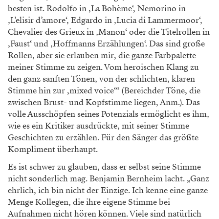
besten ist. Rodolfo in ‚La Bohème‘, Nemorino in
‚L’elisir d’amore‘, Edgardo in ‚Lucia di Lammermoor‘,
Chevalier des Grieux in ‚Manon‘ oder die Titelrollen in
‚Faust‘ und ‚Hoffmanns Erzählungen‘. Das sind große
Rollen, aber sie erlauben mir, die ganze Farbpalette
meiner Stimme zu zeigen. Vom heroischen Klang zu
den ganz sanften Tönen, von der schlichten, klaren
Stimme hin zur ‚mixed voice‘“ (Bereichder Töne, die
zwischen Brust- und Kopfstimme liegen, Anm.). Das
volle Ausschöpfen seines Potenzials ermöglicht es ihm,
wie es ein Kritiker ausdrückte, mit seiner Stimme
Geschichten zu erzählen. Für den Sänger das größte
Kompliment überhaupt.
Es ist schwer zu glauben, dass er selbst seine Stimme
nicht sonderlich mag. Benjamin Bernheim lacht. „Ganz
ehrlich, ich bin nicht der Einzige. Ich kenne eine ganze
Menge Kollegen, die ihre eigene Stimme bei
Aufnahmen nicht hören können. Viele sind natürlich