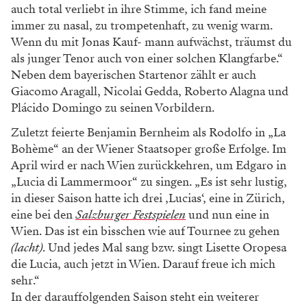
auch total verliebt in ihre Stimme, ich fand meine
immer zu nasal, zu trompetenhaft, zu wenig warm.
Wenn du mit Jonas Kauf- mann aufwächst, träumst du
als junger Tenor auch von einer solchen Klangfarbe.“
Neben dem bayerischen Startenor zählt er auch
Giacomo Aragall, Nicolai Gedda, Roberto Alagna und
Plácido Domingo zu seinen Vorbildern.
Zuletzt feierte Benjamin Bernheim als Rodolfo in „La
Bohème“ an der Wiener Staatsoper große Erfolge. Im
April wird er nach Wien zurückkehren, um Edgaro in
„Lucia di Lammermoor“ zu singen. „Es ist sehr lustig,
in dieser Saison hatte ich drei ‚Lucias‘, eine in Zürich,
eine bei den
Salzburger Festspielen
und nun eine in
Wien. Das ist ein bisschen wie auf Tournee zu gehen
(lacht)
. Und jedes Mal sang bzw. singt Lisette Oropesa
die Lucia, auch jetzt in Wien. Darauf freue ich mich
sehr.“
In der darauffolgenden Saison steht ein weiterer